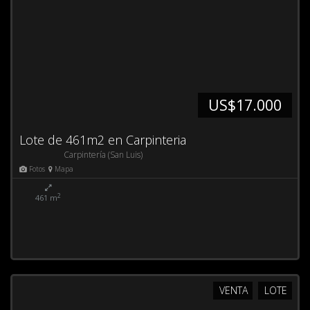
US$17.000
Lote de 461m2 en Carpinteria
Carpintería (San Luis)
Fotos
Mapa
2
461 m
VENTA
LOTE