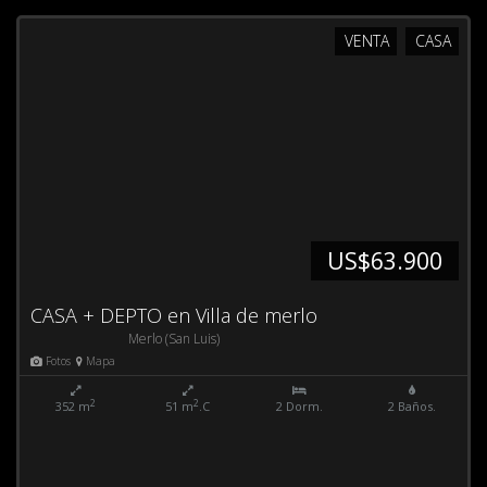
VENTA
CASA
US$63.900
CASA + DEPTO en Villa de merlo
Merlo (San Luis)
Fotos
Mapa
2
2
352 m
51 m
.C
2 Dorm.
2 Baños.