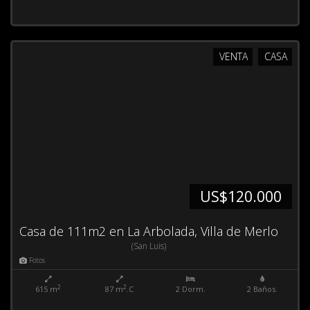
VENTA
CASA
US$120.000
Casa de 111m2 en La Arbolada, Villa de Merlo
(San Luis)
Fotos
2
2
615 m
87 m
.C
2 Dorm.
2 Baños.