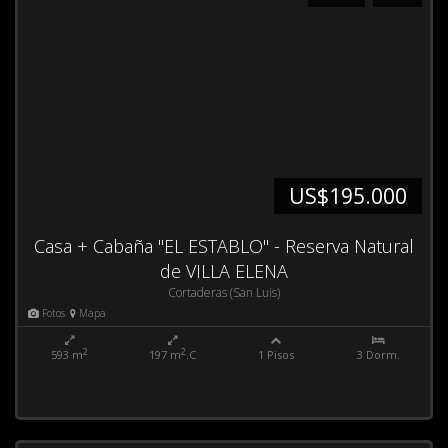
US$195.000
Casa + Cabaña "EL ESTABLO" - Reserva Natural
de VILLA ELENA
Cortaderas (San Luis)
Fotos
Mapa
2
2
593 m
197 m
.C
1 Pisos
3 Dorm.