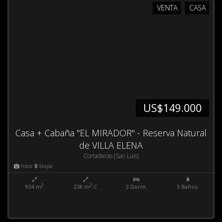
VENTA
CASA
US$149.000
Casa + Cabaña "EL MIRADOR" - Reserva Natural
de VILLA ELENA
Cortaderas (San Luis)
Fotos
Mapa
2
2
934 m
238 m
.C
3 Dorm.
3 Baños.