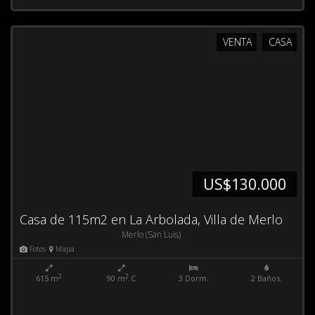
VENTA
CASA
US$130.000
Casa de 115m2 en La Arbolada, Villa de Merlo
Merlo (San Luis)
Fotos
Mapa
2
2
615 m
90 m
.C
3 Dorm.
2 Baños.