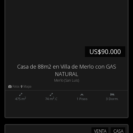
US$90.000
Casa de 88m2 en Villa de Merlo con GAS
NATURAL
Merlo (San Luis)
Fotos
Mapa
2
2
475 m
74 m
.C
1 Pisos
3 Dorm.
VENTA
CASA