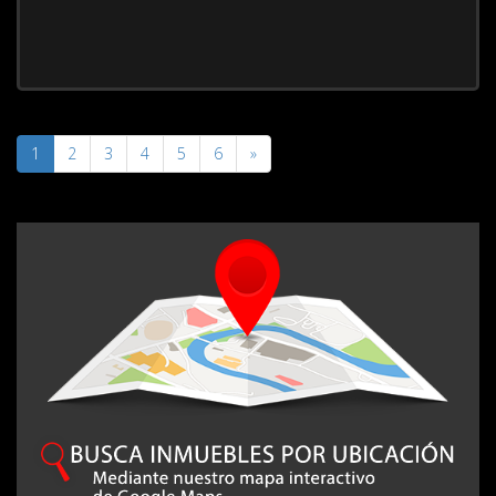
1
2
3
4
5
6
»