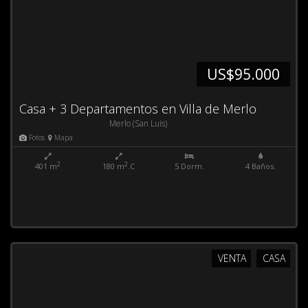
US$95.000
Casa + 3 Departamentos en Villa de Merlo
Merlo (San Luis)
Fotos
Mapa
2
2
401 m
180 m
.C
5 Dorm.
4 Baños.
VENTA
CASA