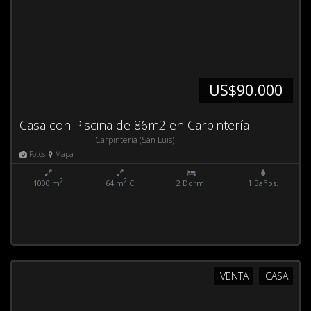
US$90.000
Casa con Piscina de 86m2 en Carpintería
Carpintería (San Luis)
Fotos
Mapa
2
2
1000 m
64 m
.C
2 Dorm.
1 Baños.
VENTA
CASA