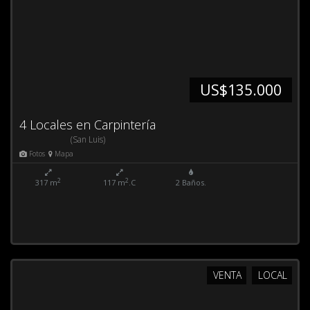
US$135.000
4 Locales en Carpintería
(San Luis)
Fotos
Mapa
2
2
317 m
117 m
.C
2 Baños.
VENTA
LOCAL