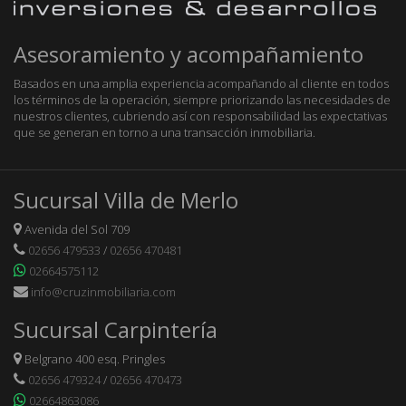
Asesoramiento y acompañamiento
Basados en una amplia experiencia acompañando al cliente en todos
los términos de la operación, siempre priorizando las necesidades de
nuestros clientes, cubriendo así con responsabilidad las expectativas
que se generan en torno a una transacción inmobiliaria.
Sucursal Villa de Merlo
Avenida del Sol 709
02656 479533
/
02656 470481
02664575112
info@cruzinmobiliaria.com
Sucursal Carpintería
Belgrano 400 esq. Pringles
02656 479324
/
02656 470473
02664863086