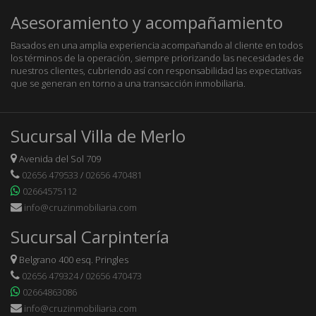
Asesoramiento y acompañamiento
Basados en una amplia experiencia acompañando al cliente en todos
los términos de la operación, siempre priorizando las necesidades de
nuestros clientes, cubriendo así con responsabilidad las expectativas
que se generan en torno a una transacción inmobiliaria.
Sucursal Villa de Merlo
Avenida del Sol 709
02656 479533
/
02656 470481
02664575112
info@cruzinmobiliaria.com
Sucursal Carpintería
Belgrano 400 esq. Pringles
02656 479324
/
02656 470473
02664863086
info@cruzinmobiliaria.com