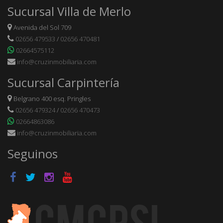
Sucursal Villa de Merlo
Avenida del Sol 709
02656 479533
/
02656 470481
02664575112
info@cruzinmobiliaria.com
Sucursal Carpintería
Belgrano 400 esq. Pringles
02656 479324
/
02656 470473
02664863086
info@cruzinmobiliaria.com
Seguinos