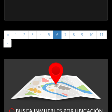
«
1
2
3
4
5
6
7
8
9
10
11
»