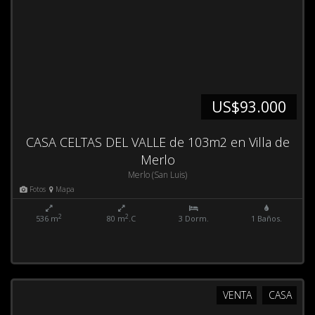
US$93.000
CASA CELTAS DEL VALLE de 103m2 en Villa de
Merlo
Merlo (San Luis)
Fotos
Mapa
2
2
536 m
80 m
.C
3 Dorm.
1 Baños.
VENTA
CASA