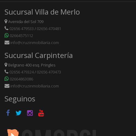
Sucursal Villa de Merlo
Avenida del Sol 709
02656 479533
/
02656 470481
02664575112
info@cruzinmobiliaria.com
Sucursal Carpintería
Belgrano 400 esq. Pringles
02656 479324
/
02656 470473
02664863086
info@cruzinmobiliaria.com
Seguinos