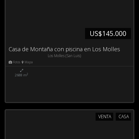
US$145.000
Casa de Montaña con piscina en Los Molles
Los Molles (San Luis)
Fotos
Mapa
2
2688 m
VENTA
CASA