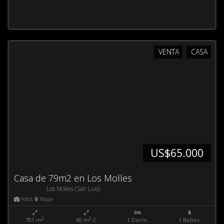
VENTA
CASA
US$65.000
Casa de 79m2 en Los Molles
Los Molles (San Luis)
Fotos
Mapa
2
2
701 m
60 m
.C
1 Dorm.
1 Baños.