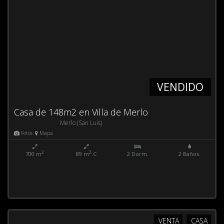
VENDIDO
Casa de 148m2 en Villa de Merlo
Merlo (San Luis)
Fotos
Mapa
2
2
700 m
89 m
.C
2 Dorm.
2 Baños.
VENTA
CASA