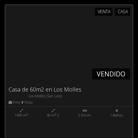
VENTA
CASA
VENDIDO
Casa de 60m2 en Los Molles
Los Molles (San Luis)
Fotos
Mapa
2
2
1500 m
60 m
.C
2 Dorm.
1 Baños.