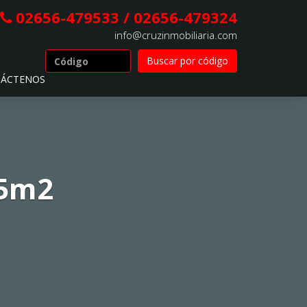
02656-479533 / 02656-479324
info@cruzinmobiliaria.com
ÁCTENOS
45m2