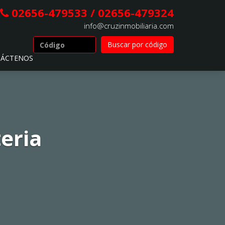
02656-479533 / 02656-479324
info@cruzinmobiliaria.com
ÁCTENOS
eria