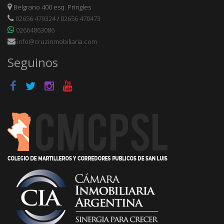
Belgrano 400 esq. Pringles
02656 479324
/
02656 470473
02664863086
info@cruzinmobiliaria.com
Seguinos