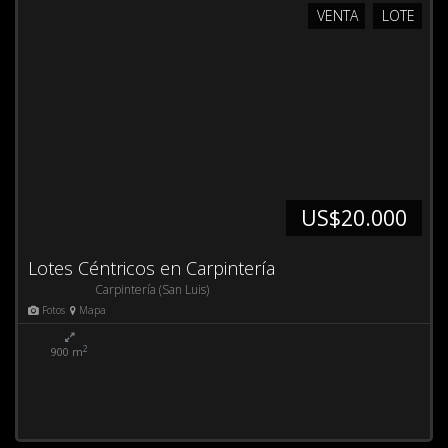
VENTA
LOTE
US$20.000
Lotes Céntricos en Carpintería
Carpintería (San Luis)
Fotos
Mapa
2
900 m