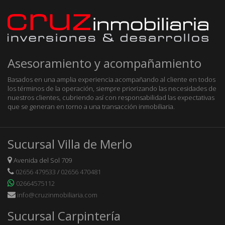
Asesoramiento y acompañamiento
Basados en una amplia experiencia acompañando al cliente en todos
los términos de la operación, siempre priorizando las necesidades de
nuestros clientes, cubriendo así con responsabilidad las expectativas
que se generan en torno a una transacción inmobiliaria.
Sucursal Villa de Merlo
Avenida del Sol 709
02656 479533
/
02656 470481
02664575112
info@cruzinmobiliaria.com
Sucursal Carpintería