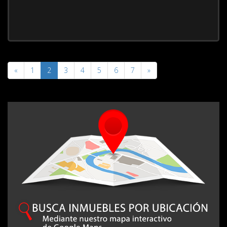
«
1
2
3
4
5
6
7
»