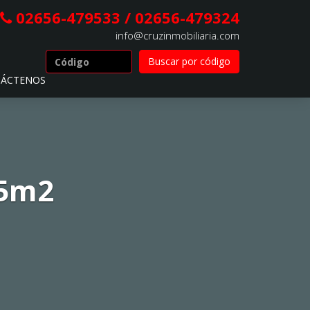
02656-479533 / 02656-479324
info@cruzinmobiliaria.com
ÁCTENOS
45m2